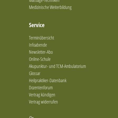
Massage-Techniken
Entspannung und achtsamkeitsbasierte Methoden
Entspannungshypnosen
Medizinische Weiterbildung
Entspannungskurse
Entspannungstherapie
Service
Ernährung nach den 5 Elementen
Ernährungsberatung
Terminübersicht
Ernährungsberatung / Darmgesundheit
Ernährungsberatung nach Metabolic Balance
Infoabende
Ernährungsberatung und mikrobiologische
Newsletter-Abo
Therapie (Darmgesundheit)
Online-Schule
Ernährungstherapie
Akupunktur- und TCM-Ambulatorium
Ernährungstherapie / Gewichtsregulation
Glossar
Ernährungstherapie/Gewichtsregulation
Heilpraktiker-Datenbank
Familienaufstellung in Einzelsitzung
Dozentenforum
Feldenkrais-Methode
Vertrag kündigen
Frauengesundheit und Coaching
Fußreflexzonentherapie
Vertrag widerrufen
Ganzheitliche Frauen- und Kinderheilkunde
ganzheitliche Frauenheilkunde