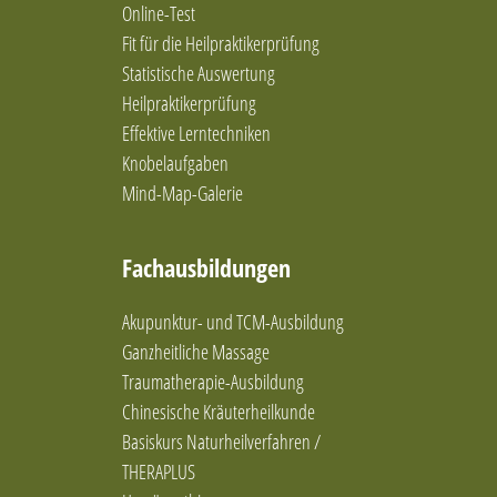
Bewegung
Online-Test
Biochemie nach Schüssler
Fit für die Heilpraktikerprüfung
Bioresonanz nach Paul Schmidt
Statistische Auswertung
Bioresonanztherapie
Heilpraktikerprüfung
Blockaden lösen
Effektive Lerntechniken
Blutegeltherapie
Knobelaufgaben
Breuss-Massage
Mind-Map-Galerie
Brunkow
Burnout vorbeugen
Chinesische Arzneimitteltherapie
Fachausbildungen
chinesische Diätetik
Chinesische Medizin
Akupunktur- und TCM-Ausbildung
Cluster-Analytik
Ganzheitliche Massage
Coaching
Traumatherapie-Ausbildung
Coaching (systemisch-personzentriert)
Coaching (systemisch)
Chinesische Kräuterheilkunde
Coaching / Glückslehre
Basiskurs Naturheilverfahren /
Coaching / Stressprävention
THERAPLUS
Coaching & Persönlichkeitsentwicklung