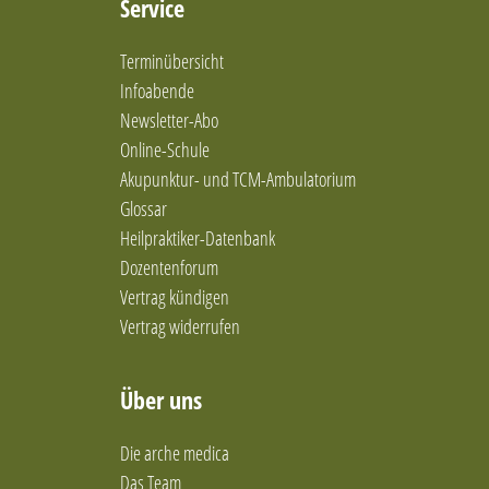
Service
Ernährung nach den 5 Elementen
Ernährungsberatung
Terminübersicht
Ernährungsberatung / Darmgesundheit
Ernährungsberatung nach Metabolic Balance
Infoabende
Ernährungsberatung und mikrobiologische
Newsletter-Abo
Therapie (Darmgesundheit)
Online-Schule
Ernährungstherapie
Akupunktur- und TCM-Ambulatorium
Ernährungstherapie / Gewichtsregulation
Glossar
Ernährungstherapie/Gewichtsregulation
Heilpraktiker-Datenbank
Familienaufstellung in Einzelsitzung
Dozentenforum
Feldenkrais-Methode
Vertrag kündigen
Frauengesundheit und Coaching
Fußreflexzonentherapie
Vertrag widerrufen
Ganzheitliche Frauen- und Kinderheilkunde
ganzheitliche Frauenheilkunde
Über uns
ganzheitliche Physiotherapie
Ganzheitliche Ressourcenorientierte
Die arche medica
Psychotherapie
Das Team
Geistige Behandlungsmethoden