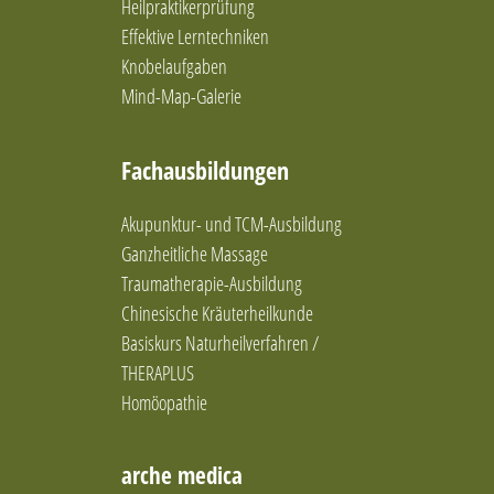
Heilpraktikerprüfung
Blockaden lösen
Effektive Lerntechniken
Blutegeltherapie
Knobelaufgaben
Breuss-Massage
Mind-Map-Galerie
Brunkow
Burnout vorbeugen
Chinesische Arzneimitteltherapie
Fachausbildungen
chinesische Diätetik
Chinesische Medizin
Akupunktur- und TCM-Ausbildung
Cluster-Analytik
Ganzheitliche Massage
Coaching
Traumatherapie-Ausbildung
Coaching (systemisch-personzentriert)
Coaching (systemisch)
Chinesische Kräuterheilkunde
Coaching / Glückslehre
Basiskurs Naturheilverfahren /
Coaching / Stressprävention
THERAPLUS
Coaching & Persönlichkeitsentwicklung
Homöopathie
Coaching und Persönlichkeitsentwicklung
Colon-Hydro-Therapie
Cosmogetic Healing
arche medica