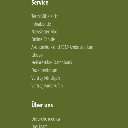
Service
Ernährung nach den 5 Elementen
Ernährungsberatung
Terminübersicht
Ernährungsberatung / Darmgesundheit
Ernährungsberatung nach Metabolic Balance
Infoabende
Ernährungsberatung und mikrobiologische
Newsletter-Abo
Therapie (Darmgesundheit)
Online-Schule
Ernährungstherapie
Akupunktur- und TCM-Ambulatorium
Ernährungstherapie / Gewichtsregulation
Glossar
Ernährungstherapie/Gewichtsregulation
Heilpraktiker-Datenbank
Familienaufstellung in Einzelsitzung
Dozentenforum
Feldenkrais-Methode
Vertrag kündigen
Frauengesundheit und Coaching
Fußreflexzonentherapie
Vertrag widerrufen
Ganzheitliche Frauen- und Kinderheilkunde
ganzheitliche Frauenheilkunde
Über uns
ganzheitliche Physiotherapie
Ganzheitliche Ressourcenorientierte
Die arche medica
Psychotherapie
Das Team
Geistige Behandlungsmethoden