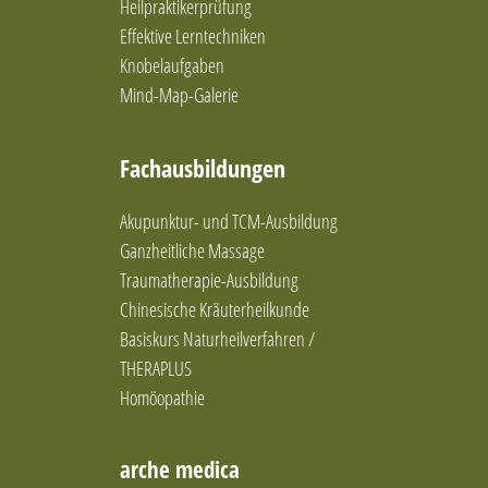
Heilpraktikerprüfung
Blockaden lösen
Effektive Lerntechniken
Blutegeltherapie
Knobelaufgaben
Breuss-Massage
Mind-Map-Galerie
Brunkow
Burnout vorbeugen
Chinesische Arzneimitteltherapie
Fachausbildungen
chinesische Diätetik
Chinesische Medizin
Akupunktur- und TCM-Ausbildung
Cluster-Analytik
Ganzheitliche Massage
Coaching
Traumatherapie-Ausbildung
Coaching (systemisch-personzentriert)
Coaching (systemisch)
Chinesische Kräuterheilkunde
Coaching / Glückslehre
Basiskurs Naturheilverfahren /
Coaching / Stressprävention
THERAPLUS
Coaching & Persönlichkeitsentwicklung
Homöopathie
Coaching und Persönlichkeitsentwicklung
Colon-Hydro-Therapie
Cosmogetic Healing
arche medica