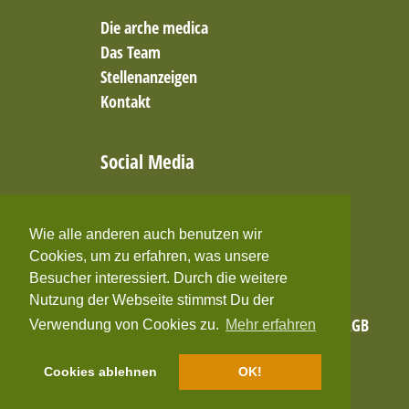
Die arche medica
Das Team
Stellenanzeigen
Kontakt
Social Media
Facebook
Twitter
Wie alle anderen auch benutzen wir
YouTube
Cookies, um zu erfahren, was unsere
Besucher interessiert. Durch die weitere
Nutzung der Webseite stimmst Du der
Home
Impressum
Datenschutzerklärung
AGB
Verwendung von Cookies zu.
Mehr erfahren
Cookies ablehnen
OK!
Kontakt