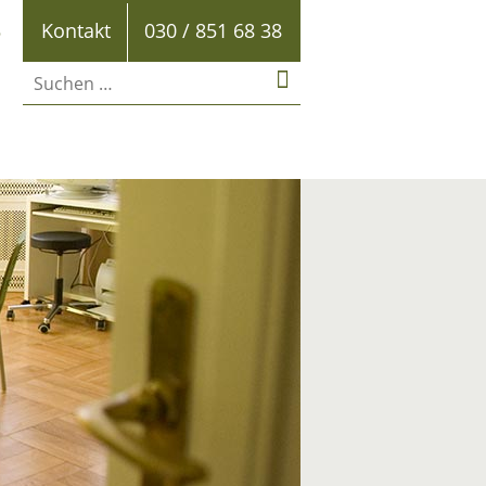
B
Kontakt
030 / 851 68 38