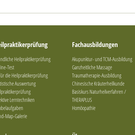
ilpraktikerprüfung
Fachausbildungen
dliche Heilpraktikerprüfung
Akupunktur- und TCM-Ausbildung
ine-Test
Ganzheitliche Massage
 für die Heilpraktikerprüfung
Traumatherapie-Ausbildung
tistische Auswertung
Chinesische Kräuterheilkunde
lpraktikerprüfung
Basiskurs Naturheilverfahren /
ektive Lerntechniken
THERAPLUS
obelaufgaben
Homöopathie
nd-Map-Galerie