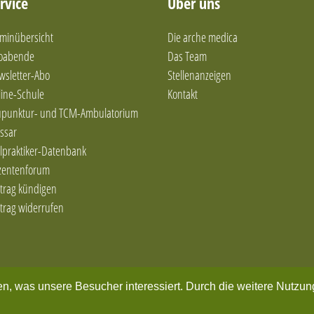
rvice
Über uns
minübersicht
Die arche medica
foabende
Das Team
wsletter-Abo
Stellenanzeigen
ine-Schule
Kontakt
upunktur- und TCM-Ambulatorium
ssar
lpraktiker-Datenbank
zentenforum
trag kündigen
trag widerrufen
Home
Impressum
Datenschutzerklärung
AGB
Kontakt
en, was unsere Besucher interessiert. Durch die weitere Nutzu