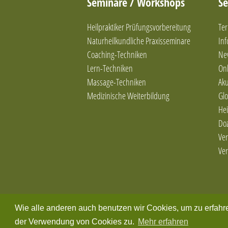
Seminare / Workshops
Se
Heilpraktiker Prüfungsvorbereitung
Ter
Naturheilkundliche Praxisseminare
In
Coaching-Techniken
Ne
Lern-Techniken
Onl
Massage-Techniken
Ak
Medizinische Weiterbildung
Glo
Hei
Do
Ver
Ver
Wie alle anderen auch benutzen wir Cookies, um zu erfahr
der Verwendung von Cookies zu.
Mehr erfahren