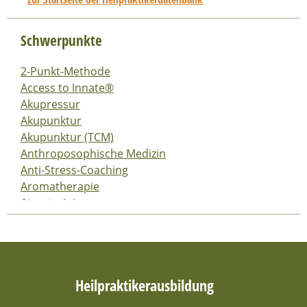
Schwerpunkte
2-Punkt-Methode
Access to Innate®
Akupressur
Akupunktur
Akupunktur (TCM)
Anthroposophische Medizin
Anti-Stress-Coaching
Aromatherapie
Atemtraining
Ausleitungs- und Segmentverfahren
Ausleitungsverfahren
Autogenes Training
Ayurveda-Medizin
Heilpraktikerausbildung
Baby- und Kindertherapie
Baby-und Kindermassage-Kurse