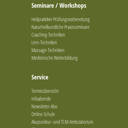
EMDR & Hypno
Seminare / Workshops
Emotion Code Therapie
Emotionale Balance
Heilpraktiker Prüfungsvorbereitung
Emotionelle Erste Hilfe (EEH)
Naturheilkundliche Praxisseminare
Enaktive Traumatherapie & PITT
Coaching-Techniken
Enaktive und bindungsbasierte Traumatherapie
Lern-Techniken
Engel Trance Coaching
Massage-Techniken
Entspannung und achtsamkeitsbasierte Methoden
Entspannungshypnosen
Medizinische Weiterbildung
Entspannungskurse
Entspannungstherapie
Service
Ernährung nach den 5 Elementen
Ernährungsberatung
Terminübersicht
Ernährungsberatung / Darmgesundheit
Ernährungsberatung nach Metabolic Balance
Infoabende
Ernährungsberatung und mikrobiologische
Newsletter-Abo
Therapie (Darmgesundheit)
Online-Schule
Ernährungstherapie
Akupunktur- und TCM-Ambulatorium
Ernährungstherapie / Gewichtsregulation