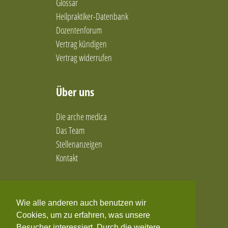
Glossar
Ernährungstherapie/Gewichtsregulation
Heilpraktiker-Datenbank
Familienaufstellung in Einzelsitzung
Dozentenforum
Feldenkrais-Methode
Vertrag kündigen
Frauengesundheit und Coaching
Fußreflexzonentherapie
Vertrag widerrufen
Ganzheitliche Frauen- und Kinderheilkunde
ganzheitliche Frauenheilkunde
Über uns
ganzheitliche Physiotherapie
Ganzheitliche Ressourcenorientierte
Die arche medica
Psychotherapie
Das Team
Geistige Behandlungsmethoden
Geprächspsychotherapie
Stellenanzeigen
Gesprächspsychotherapie
Kontakt
Gesprächstherapie
Gewichtsreduktion
Social Media
Gua Sha
Heilhypnose
Wie alle anderen auch benutzen wir
Facebook
Heilpraktikerin für Homöopathie & Ernährung.
Cookies, um zu erfahren, was unsere
Besucher interessiert. Durch die weitere