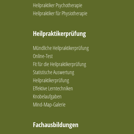
Bachblüten
Heilpraktiker Psychotherapie
Bachblütentherapie
Heilpraktiker für Physiotherapie
Bauscheidtieren
Befelden
Heilpraktikerprüfung
Beratung (Einzel- und Paartherapie)
Beratung & Coaching
Mündliche Heilpraktikerprüfung
Beratung & Persönlichkeitsentwicklung
Bewegung
Online-Test
Biochemie nach Schüssler
Fit für die Heilpraktikerprüfung
Bioresonanz nach Paul Schmidt
Statistische Auswertung
Bioresonanztherapie
Heilpraktikerprüfung
Blockaden lösen
Effektive Lerntechniken
Blutegeltherapie
Knobelaufgaben
Breuss-Massage
Mind-Map-Galerie
Brunkow
Burnout vorbeugen
Chinesische Arzneimitteltherapie
Fachausbildungen
chinesische Diätetik