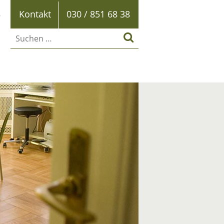
B
Kontakt
030 / 851 68 38