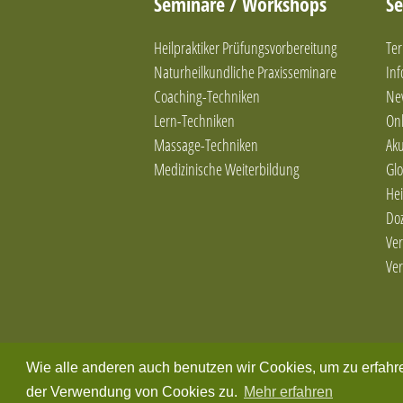
Seminare / Workshops
Se
Heilpraktiker Prüfungsvorbereitung
Ter
Naturheilkundliche Praxisseminare
In
Coaching-Techniken
Ne
Lern-Techniken
Onl
Massage-Techniken
Ak
Medizinische Weiterbildung
Glo
Hei
Do
Ver
Ver
Wie alle anderen auch benutzen wir Cookies, um zu erfahr
der Verwendung von Cookies zu.
Mehr erfahren