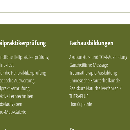
ilpraktikerprüfung
Fachausbildungen
dliche Heilpraktikerprüfung
Akupunktur- und TCM-Ausbildung
ine-Test
Ganzheitliche Massage
 für die Heilpraktikerprüfung
Traumatherapie-Ausbildung
tistische Auswertung
Chinesische Kräuterheilkunde
lpraktikerprüfung
Basiskurs Naturheilverfahren /
ektive Lerntechniken
THERAPLUS
obelaufgaben
Homöopathie
nd-Map-Galerie