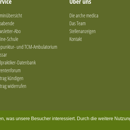
rvice
Über uns
minübersicht
Die arche medica
foabende
Das Team
wsletter-Abo
Stellenanzeigen
ine-Schule
Kontakt
upunktur- und TCM-Ambulatorium
ssar
lpraktiker-Datenbank
zentenforum
trag kündigen
trag widerrufen
Home
Impressum
Datenschutzerklärung
AGB
Kontakt
en, was unsere Besucher interessiert. Durch die weitere Nutzu