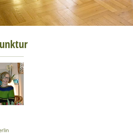
unktur
erlin