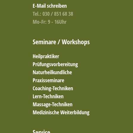
Dorn-Therapie
E-Mail schreiben
EFT Klopfakupressur
Tel.: 030 / 851 68 38
Elektroakupunktur
Mo-Fr: 9 - 16Uhr
EMDR
EMDR & Hypno
Emotion Code Therapie
Seminare / Workshops
Emotionale Balance
Emotionelle Erste Hilfe (EEH)
Heilpraktiker
Enaktive Traumatherapie & PITT
Prüfungsvorbereitung
Enaktive und bindungsbasierte Traumatherapie
Naturheilkundliche
Engel Trance Coaching
Praxisseminare
Entspannung und achtsamkeitsbasierte Methoden
Entspannungshypnosen
Coaching-Techniken
Entspannungskurse
Lern-Techniken
Entspannungstherapie
Massage-Techniken
Ernährung nach den 5 Elementen
Medizinische Weiterbildung
Ernährungsberatung
Ernährungsberatung / Darmgesundheit
Ernährungsberatung nach Metabolic Balance
Service