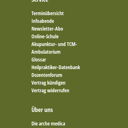
Ernährungsberatung und mikrobiologische
Therapie (Darmgesundheit)
Terminübersicht
Ernährungstherapie
Infoabende
Ernährungstherapie / Gewichtsregulation
Newsletter-Abo
Ernährungstherapie/Gewichtsregulation
Online-Schule
Familienaufstellung in Einzelsitzung
Akupunktur- und TCM-
Feldenkrais-Methode
Ambulatorium
Frauengesundheit und Coaching
Fußreflexzonentherapie
Glossar
Ganzheitliche Frauen- und Kinderheilkunde
Heilpraktiker-Datenbank
ganzheitliche Frauenheilkunde
Dozentenforum
ganzheitliche Physiotherapie
Vertrag kündigen
Ganzheitliche Ressourcenorientierte
Vertrag widerrufen
Psychotherapie
Geistige Behandlungsmethoden
Geprächspsychotherapie
Über uns
Gesprächspsychotherapie
Gesprächstherapie
Die arche medica
Gewichtsreduktion