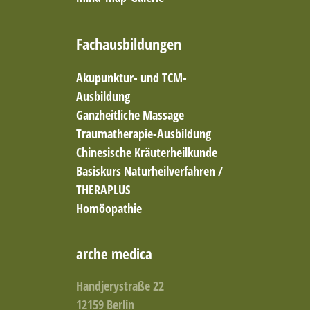
Burnout vorbeugen
Chinesische Arzneimitteltherapie
Fachausbildungen
chinesische Diätetik
Chinesische Medizin
Akupunktur- und TCM-
Cluster-Analytik
Ausbildung
Coaching
Ganzheitliche Massage
Coaching (systemisch-personzentriert)
Coaching (systemisch)
Traumatherapie-Ausbildung
Coaching / Glückslehre
Chinesische Kräuterheilkunde
Coaching / Stressprävention
Basiskurs Naturheilverfahren /
Coaching & Persönlichkeitsentwicklung
THERAPLUS
Coaching und Persönlichkeitsentwicklung
Homöopathie
Colon-Hydro-Therapie
Cosmogetic Healing
Cranio-Sacral-Therapie
arche medica
Cranio-Sacrale-Körperarbeit
Craniomandibuläre Dysfunktionen
Handjerystraße 22
Dorn-Breuß-Methode
12159 Berlin