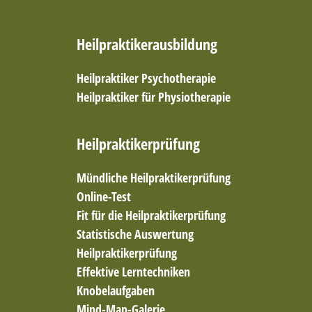
Autogenes Training
Ayurveda-Medizin
Heilpraktikerausbildung
Baby- und Kindertherapie
Baby-und Kindermassage-Kurse
Bachblüten
Heilpraktiker Psychotherapie
Bachblütentherapie
Heilpraktiker für Physiotherapie
Bauscheidtieren
Befelden
Heilpraktikerprüfung
Beratung (Einzel- und Paartherapie)
Beratung & Coaching
Mündliche Heilpraktikerprüfung
Beratung & Persönlichkeitsentwicklung
Bewegung
Online-Test
Biochemie nach Schüssler
Fit für die Heilpraktikerprüfung
Bioresonanz nach Paul Schmidt
Statistische Auswertung
Bioresonanztherapie
Heilpraktikerprüfung
Blockaden lösen
Effektive Lerntechniken
Blutegeltherapie
Knobelaufgaben
Breuss-Massage
Mind-Map-Galerie
Brunkow