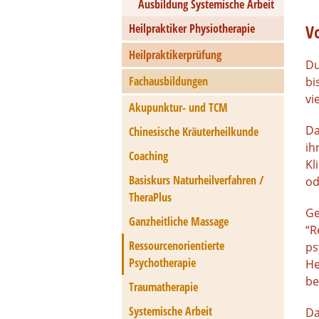
Ausbildung Systemische Arbeit
V
Heilpraktiker Physiotherapie
Heilpraktikerprüfung
Du
Fachausbildungen
bi
vi
Akupunktur- und TCM
Da
Chinesische Kräuterheilkunde
ih
Coaching
Kl
Basiskurs Naturheilverfahren /
od
TheraPlus
Ge
Ganzheitliche Massage
“R
Ressourcenorientierte
ps
Psychotherapie
He
be
Traumatherapie
Systemische Arbeit
Da