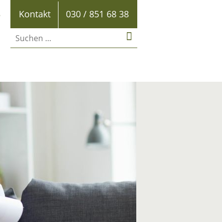
B
Kontakt
030 / 851 68 38