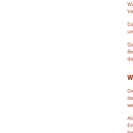
Wa
Ve
Da
un
Da
Be
da
W
D
de
we
Al
Ei
he