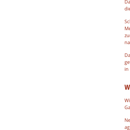
Da
di
Sc
Me
zu
na
Da
ge
in
W
Wi
Ga
Ne
ag