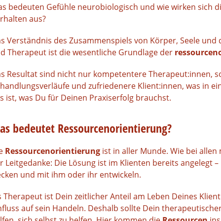
s bedeuten Gefühle neurobiologisch und wie wirken sich di
rhalten aus?
s Verständnis des Zusammenspiels von Körper, Seele und 
d Therapeut ist die wesentliche Grundlage der
ressourceno
s Resultat sind nicht nur kompetentere Therapeut:innen, s
handlungsverläufe und zufriedenere Klient:innen, was in ein
s ist, was Du für Deinen Praxiserfolg brauchst.
as bedeutet Ressourcenorientierung?
ie
Ressourcenorientierung
ist in aller Munde. Wie bei alle
r Leitgedanke: Die Lösung ist im Klienten bereits angelegt 
cken und mit ihm oder ihr entwickeln.
s Therapeut ist Dein zeitlicher Anteil am Leben Deines Klien
nfluss auf sein Handeln. Deshalb sollte Dein therapeutische
lfen, sich selbst zu helfen. Hier kommen die
Ressourcen
ins