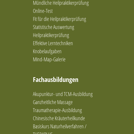
Mündliche Heilpraktikerprüfung
Beratung & Persönlichkeitsentwicklung
Bewegung
Online-Test
Biochemie nach Schüssler
Fit für die Heilpraktikerprüfung
Bioresonanz nach Paul Schmidt
Statistische Auswertung
Bioresonanztherapie
Heilpraktikerprüfung
Blockaden lösen
Effektive Lerntechniken
Blutegeltherapie
Knobelaufgaben
Breuss-Massage
Mind-Map-Galerie
Brunkow
Burnout vorbeugen
Chinesische Arzneimitteltherapie
Fachausbildungen
chinesische Diätetik
Chinesische Medizin
Akupunktur- und TCM-Ausbildung
Cluster-Analytik
Ganzheitliche Massage
Coaching
Traumatherapie-Ausbildung
Coaching (systemisch-personzentriert)
Coaching (systemisch)
Chinesische Kräuterheilkunde
Coaching / Glückslehre
Basiskurs Naturheilverfahren /
Coaching / Stressprävention