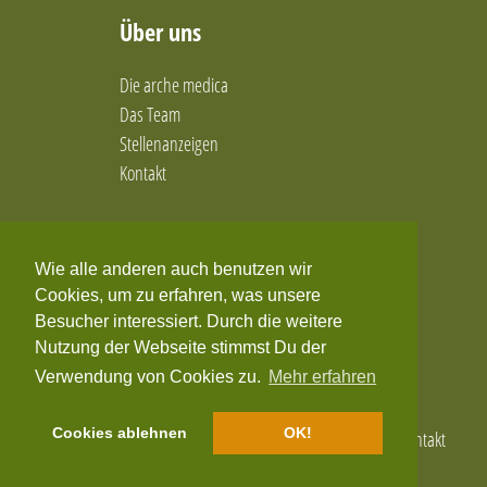
ganzheitliche Frauenheilkunde
Über uns
ganzheitliche Physiotherapie
Ganzheitliche Ressourcenorientierte
Die arche medica
Psychotherapie
Das Team
Geistige Behandlungsmethoden
Geprächspsychotherapie
Stellenanzeigen
Gesprächspsychotherapie
Kontakt
Gesprächstherapie
Gewichtsreduktion
Social Media
Gua Sha
Heilhypnose
Wie alle anderen auch benutzen wir
Facebook
Heilpraktikerin für Homöopathie & Ernährung.
Cookies, um zu erfahren, was unsere
Prozessorientierte Homöopathie
Twitter
Besucher interessiert. Durch die weitere
Hilfe bei Ängsten
Nutzung der Webseite stimmst Du der
YouTube
Homöopathie
Verwendung von Cookies zu.
Mehr erfahren
Homöopathie nach der Sehgal-Methode
Homöosiniatrie
Cookies ablehnen
OK!
Home
Impressum
Datenschutzerklärung
AGB
Kontakt
Homöosiniatrie & Homotoxikologie
Hypnose