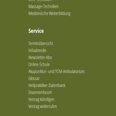
Engel Trance Coaching
Massage-Techniken
Entspannung und achtsamkeitsbasierte Methoden
Entspannungshypnosen
Medizinische Weiterbildung
Entspannungskurse
Entspannungstherapie
Service
Ernährung nach den 5 Elementen
Ernährungsberatung
Terminübersicht
Ernährungsberatung / Darmgesundheit
Ernährungsberatung nach Metabolic Balance
Infoabende
Ernährungsberatung und mikrobiologische
Newsletter-Abo
Therapie (Darmgesundheit)
Online-Schule
Ernährungstherapie
Akupunktur- und TCM-Ambulatorium
Ernährungstherapie / Gewichtsregulation
Glossar
Ernährungstherapie/Gewichtsregulation
Heilpraktiker-Datenbank
Familienaufstellung in Einzelsitzung
Dozentenforum
Feldenkrais-Methode
Vertrag kündigen
Frauengesundheit und Coaching
Fußreflexzonentherapie
Vertrag widerrufen
Ganzheitliche Frauen- und Kinderheilkunde