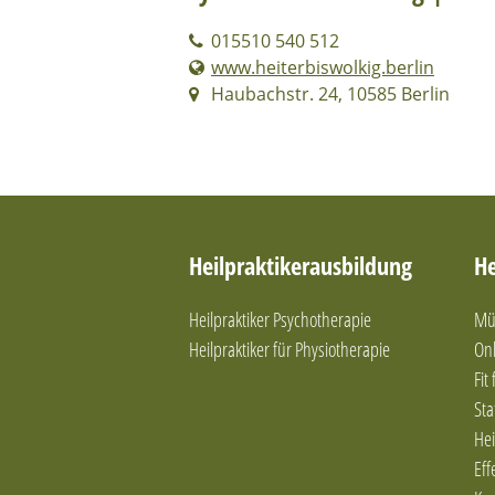
015510 540 512
www.heiterbiswolkig.berlin
Haubachstr. 24, 10585 Berlin
Heilpraktikerausbildung
He
Heilpraktiker Psychotherapie
Mün
Heilpraktiker für Physiotherapie
Onl
Fit
Sta
Hei
Eff