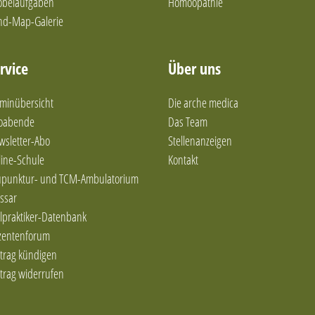
obelaufgaben
Homöopathie
nd-Map-Galerie
rvice
Über uns
minübersicht
Die arche medica
foabende
Das Team
wsletter-Abo
Stellenanzeigen
ine-Schule
Kontakt
upunktur- und TCM-Ambulatorium
ssar
lpraktiker-Datenbank
zentenforum
trag kündigen
trag widerrufen