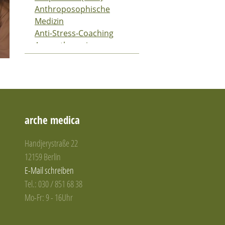
Anthroposophische
Medizin
Anti-Stress-Coaching
Aromatherapie
Atemtraining
Ausleitungs- und
Segmentverfahren
Ausleitungsverfahren
Autogenes Training
Ayurveda-Medizin
arche medica
Baby- und
Kindertherapie
Handjerystraße 22
Baby-und
12159 Berlin
Kindermassage-Kurse
E-Mail schreiben
Bachblüten
Tel.: 030 / 851 68 38
Bachblütentherapie
Mo-Fr: 9 - 16Uhr
Bauscheidtieren
Befelden