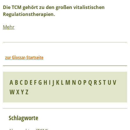
Die TCM gehört zu den großen vitalistischen
Regulationstherapien.
Mehr
zur Glossar-Startseite
A
B
C
D
E
F
G
H
I
J
K
L
M
N
O
P
Q
R
S
T
U
V
W
X
Y
Z
Schlagworte