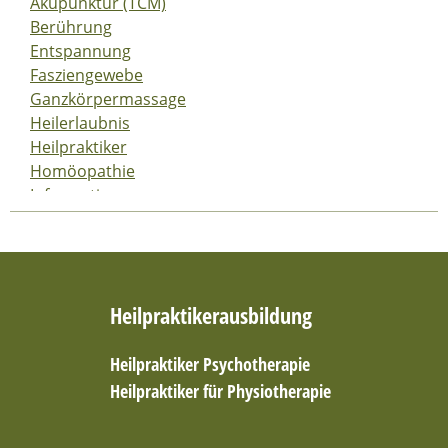
Akupunktur (TCM)
Berührung
Entspannung
Fasziengewebe
Ganzkörpermassage
Heilerlaubnis
Heilpraktiker
Homöopathie
Information
Klassische Massage
Kraftquelle
Massage
Mobilisation
Heilpraktikerausbildung
Physiotherapie
Symbol
Therapieverfahren
Heilpraktiker Psychotherapie
Tiefengewebsmassage
Heilpraktiker für Physiotherapie
Traditionelle Chinesische Medizin (TCM)
Wirkweise