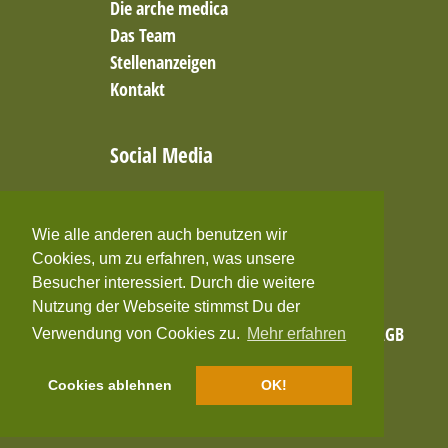
Die arche medica
Das Team
Stellenanzeigen
Kontakt
Social Media
Facebook
Twitter
Wie alle anderen auch benutzen wir
YouTube
Cookies, um zu erfahren, was unsere
Besucher interessiert. Durch die weitere
Nutzung der Webseite stimmst Du der
Home
Impressum
Datenschutzerklärung
AGB
Verwendung von Cookies zu.
Mehr erfahren
Cookies ablehnen
OK!
Kontakt