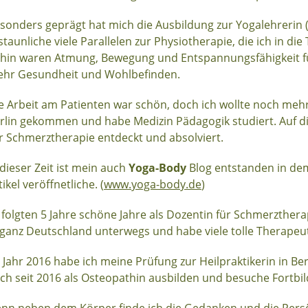
sonders geprägt hat mich die Ausbildung zur Yogalehrerin (
staunliche viele Parallelen zur Physiotherapie, die ich in die
hin waren Atmung, Bewegung und Entspannungsfähigkeit für
hr Gesundheit und Wohlbefinden.
e Arbeit am Patienten war schön, doch ich wollte noch mehr
rlin gekommen und habe Medizin Pädagogik studiert. Auf d
r Schmerztherapie entdeckt und absolviert.
 dieser Zeit ist mein auch
Yoga-Body
Blog entstanden in de
tikel veröffnetliche. (
www.yoga-body.de
)
 folgten 5 Jahre schöne Jahre als Dozentin für Schmerzther
 ganz Deutschland unterwegs und habe viele tolle Therape
 Jahr 2016 habe ich meine Prüfung zur Heilpraktikerin in Berl
ch seit 2016 als Osteopathin ausbilden und besuche Fortbi