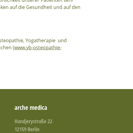
nlichkeit unserer Patienten sehr
ken auf die Gesundheit und auf den
Osteopathie, Yogatherapie und
chen (
www.yb-osteopathie-
arche medica
Handjerystraße 22
12159 Berlin