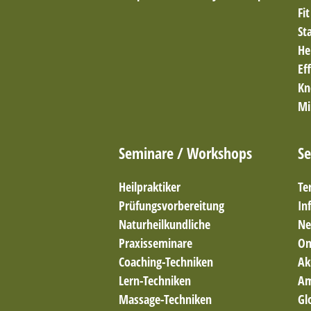
Fi
St
He
Ef
Kn
Mi
Seminare / Workshops
Se
Heilpraktiker
Te
Prüfungsvorbereitung
In
Naturheilkundliche
Ne
Praxisseminare
On
Coaching-Techniken
Ak
Lern-Techniken
Am
Massage-Techniken
Gl