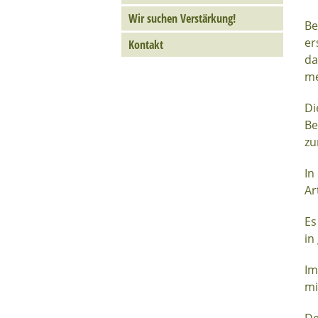
Wir suchen Verstärkung!
Be
er
Kontakt
da
me
Di
Be
zu
In
Ar
Es
in
Im
mi