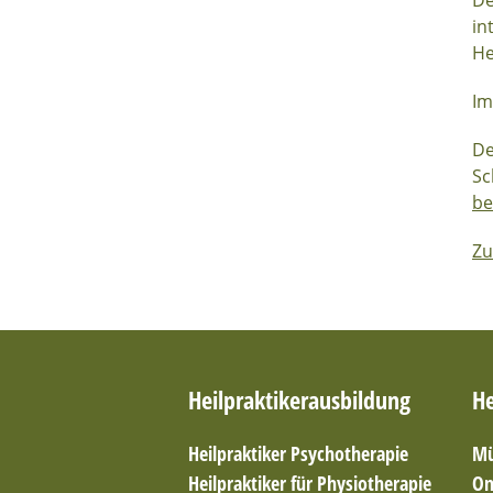
De
in
He
Im
De
Sc
be
Zu
Heilpraktikerausbildung
He
Heilpraktiker Psychotherapie
Mü
Heilpraktiker für Physiotherapie
On