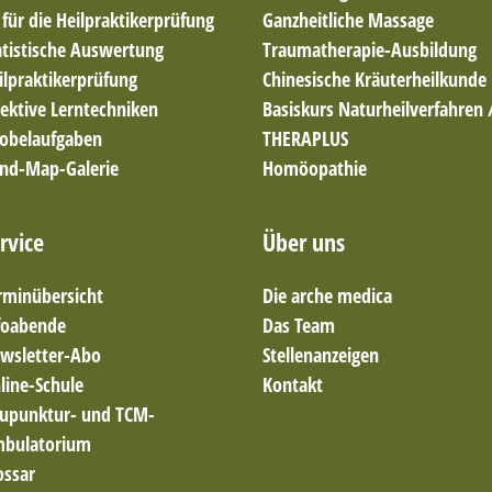
t für die Heilpraktikerprüfung
Ganzheitliche Massage
atistische Auswertung
Traumatherapie-Ausbildung
ilpraktikerprüfung
Chinesische Kräuterheilkunde
fektive Lerntechniken
Basiskurs Naturheilverfahren 
obelaufgaben
THERAPLUS
nd-Map-Galerie
Homöopathie
rvice
Über uns
rminübersicht
Die arche medica
foabende
Das Team
wsletter-Abo
Stellenanzeigen
line-Schule
Kontakt
upunktur- und TCM-
bulatorium
ossar