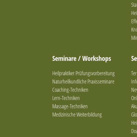
Sta
Hei
Eff
Kn
Mi
Seminare / Workshops
Se
Heilpraktiker Prüfungsvorbereitung
Ter
Naturheilkundliche Praxisseminare
In
Coaching-Techniken
Ne
Lern-Techniken
Onl
Massage-Techniken
Ak
Medizinische Weiterbildung
Glo
Hei
Do