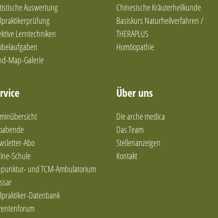
tistische Auswertung
Chinesische Kräuterheilkunde
lpraktikerprüfung
Basiskurs Naturheilverfahren /
ektive Lerntechniken
THERAPLUS
obelaufgaben
Homöopathie
nd-Map-Galerie
rvice
Über uns
minübersicht
Die arche medica
foabende
Das Team
wsletter-Abo
Stellenanzeigen
ine-Schule
Kontakt
upunktur- und TCM-Ambulatorium
ssar
lpraktiker-Datenbank
zentenforum