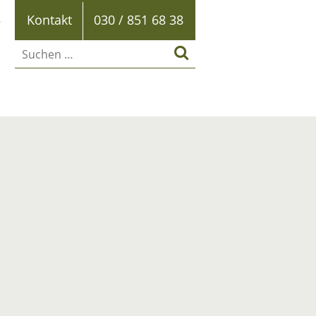
B
Kontakt
030 / 851 68 38