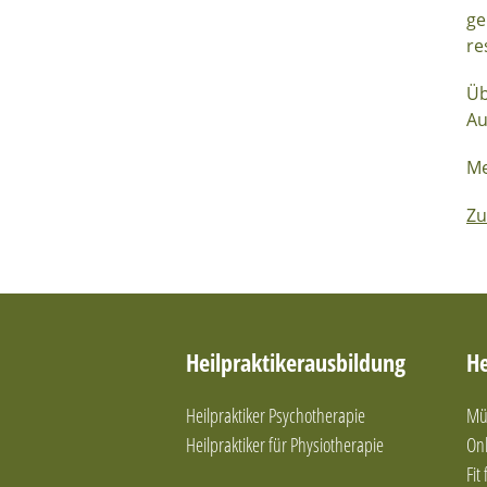
ge
re
Üb
Au
Me
Zu
Heilpraktikerausbildung
He
Heilpraktiker Psychotherapie
Mün
Heilpraktiker für Physiotherapie
Onl
Fit