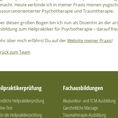
macht. Heute verbinde ich in meiner Praxis meinen yogisch
ssourcenorientierter Psychotherapie und Traumtherapie.
er diesen großen Bogen bin ich nun als Dozentin an der ar
sbildung zum Heilpraktiker für Psychotherapie – darauf freu
hr über mich erfährst Du auf der
Website meiner Praxis
!
rück zum Team
ilpraktikerprüfung
Fachausbildungen
dliche Heilpraktikerprüfung
Akupunktur- und TCM-Ausbildung
ine-Test
Ganzheitliche Massage
 für die Heilpraktikerprüfung
Traumatherapie-Ausbildung