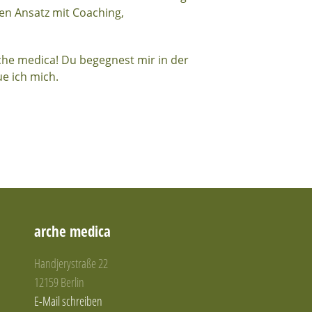
en Ansatz mit Coaching,
che medica! Du begegnest mir in der
e ich mich.
arche medica
Handjerystraße 22
12159 Berlin
E-Mail schreiben