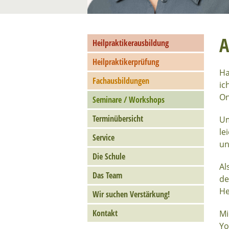
A
Heilpraktikerausbildung
Heilpraktikerprüfung
Ha
Fachausbildungen
ic
On
Seminare / Workshops
Terminübersicht
Um
le
Service
un
Die Schule
Al
Das Team
de
He
Wir suchen Verstärkung!
Kontakt
Mi
Yo