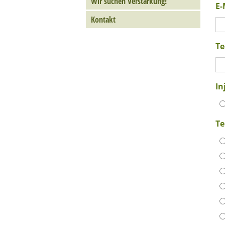
Wir suchen Verstärkung!
E-
Kontakt
Te
In
Te