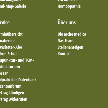
nd-Map-Galerie
Homöopathie
rvice
Über uns
rminübersicht
Die arche medica
foabende
Das Team
wsletter-Abo
Stellenanzeigen
line-Schule
Kontakt
upunktur- und TCM-
bulatorium
ossar
ilpraktiker-Datenbank
zentenforum
rtrag kündigen
rtrag widerrufen