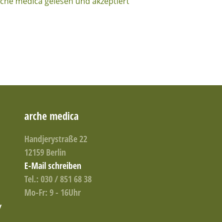
rche medica gelesen und akzeptiert
arche medica
Handjerystraße 22
12159 Berlin
E-Mail schreiben
Tel.: 030 / 851 68 38
Mo-Fr: 9 - 16Uhr
/