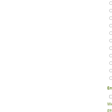
E
We
ge