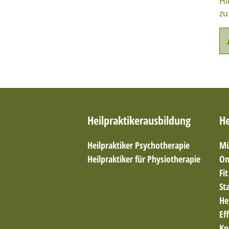
Hi
zu
Heilpraktikerausbildung
He
Heilpraktiker Psychotherapie
Mü
Heilpraktiker für Physiotherapie
On
Fi
St
He
Ef
Kn