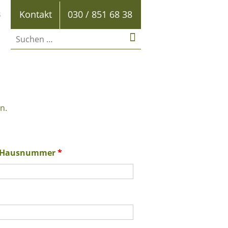
B
Kontakt
030 / 851 68 38
n.
d Hausnummer
*