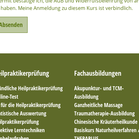
ermit bestätige ich, die AGB und Widerrufsbelehrung von a
 haben. Meine Anmeldung zu diesem Kurs ist verbindlich.
ilpraktikerprüfung
Fachausbildungen
ndliche Heilpraktikerprüfung
Akupunktur- und TCM-
line-Test
Ausbildung
t für die Heilpraktikerprüfung
Ganzheitliche Massage
atistische Auswertung
Traumatherapie-Ausbildung
ilpraktikerprüfung
Chinesische Kräuterheilkunde
fektive Lerntechniken
Basiskurs Naturheilverfahren 
obelaufgaben
THERAPLUS