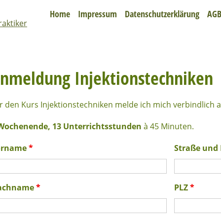
Home
Impressum
Datenschutzerklärung
AG
nmeldung Injektionstechniken
r den Kurs Injektionstechniken melde ich mich verbindlich a
Wochenende, 13 Unterrichtsstunden
à 45 Minuten.
orname
*
Straße un
achname
*
PLZ
*