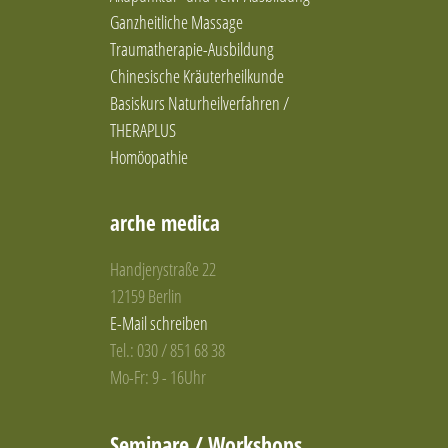
Ganzheitliche Massage
Traumatherapie-Ausbildung
Chinesische Kräuterheilkunde
Basiskurs Naturheilverfahren /
THERAPLUS
Homöopathie
arche medica
Handjerystraße 22
12159 Berlin
E-Mail schreiben
Tel.: 030 / 851 68 38
Mo-Fr: 9 - 16Uhr
Seminare / Workshops