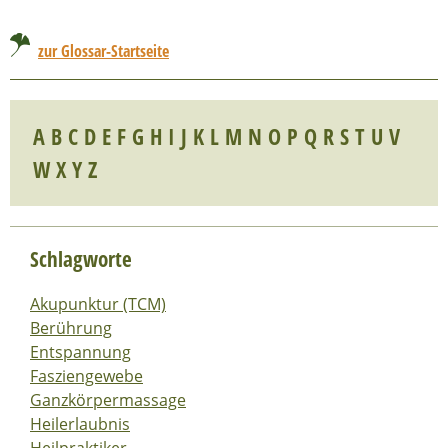
zur Glossar-Startseite
A
B
C
D
E
F
G
H
I
J
K
L
M
N
O
P
Q
R
S
T
U
V
W
X
Y
Z
Schlagworte
Akupunktur (TCM)
Berührung
Entspannung
Fasziengewebe
Ganzkörpermassage
Heilerlaubnis
Heilpraktiker