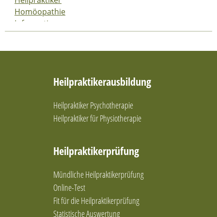
Homöopathie
Information
Klassische Massage
Kraftquelle
Massage
Mobilisation
Heilpraktikerausbildung
Physiotherapie
Symbol
Therapieverfahren
Heilpraktiker Psychotherapie
Tiefengewebsmassage
Heilpraktiker für Physiotherapie
Traditionelle Chinesische Medizin (TCM)
Wirkweise
Heilpraktikerprüfung
Mündliche Heilpraktikerprüfung
Online-Test
Fit für die Heilpraktikerprüfung
Statistische Auswertung